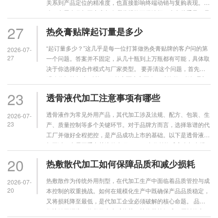
关系到产品定位的精准度，也直接影响终端动销与复购表现。那
么，老黑膏代加工究竟都有哪些规格可供选择？本文从重量、尺
寸、包装、配方及起订量五个维度展开梳理。 从单贴重量
27
热灸膏贴牌起订量是多少
来……
“起订量多少？”这几乎是每一位打算做热灸膏贴牌的客户问的第
2026-07-
27
一个问题。答案并不固定，从几十瓶到上万瓶都有可能，具体取
决于你选择的合作模式与厂家类型。 要弄清这个问题，首先得
明确你打算怎么“贴牌”。目前市面上主要有三种路径，起订量门
槛天差地别。 第一种是现货贴牌（OEM贴标），这是门槛最
23
透骨液代加工注意事项有哪些
低……
透骨液作为常见外用产品，其代加工涉及法规、配方、包装、生
2026-07-
23
产、质量控制等多个关键环节。对于品牌方而言，选择靠谱的代
工厂并做好全程把控，是产品成功上市的基础。以下是透骨液代
加工过程中需要重点关注的事项。 一、合作前资质审查与合规
确认 在签订代加工合同前，品牌方应首先核实代工厂的资
20
热敷散代加工如何保障品质和减少损耗
质……
热敷散作为传统外用剂型，在代加工生产中面临着品质管控与成
2026-07-
20
本控制的双重挑战。如何在规模化生产中既确保产品品质稳定，
又将损耗降至最低，是代加工企业必须破解的核心命题。 品质
保障始于源头。热敷散多由矿物药、植物药等组成，原料的产