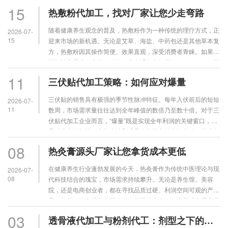
地、采收季节、炮制工艺直接影响有效成分含量。代加工企业
15
热敷粉代加工，找对厂家让您少走弯路
应……
随着健康养生观念的普及，热敷粉作为一种传统的理疗方式，正
2026-07-
15
迎来市场的新机遇。无论是艾草、海盐、中药包还是其他草本复
方，热敷粉因其操作简便、效果直观，深受消费者青睐。如果您
正打算入局这一赛道，选择一家合适的代加工（OEM/ODM）厂
家，是决定产品成败的关键第一步。那么，热敷粉代加工应该
11
三伏贴代加工策略：如何应对爆量
找……
三伏贴的销售具有极强的季节性脉冲特征。每年入伏前后的短短
2026-07-
11
数周，市场需求量往往达到全年峰值的数倍乃至数十倍。对于三
伏贴代加工企业而言，“爆量”既是实现全年利润的关键窗口，也
是对供应链韧性、产能弹性和质量管控能力的终极考验。若准备
不足，爆量带来的将不是红利，而是交付危机与质量风险。
08
热灸膏源头厂家让您拿货成本更低
……
在健康养生行业蓬勃发展的今天，热灸膏作为传统中医理论与现
2026-07-
08
代科技结合的瑰宝，市场需求持续攀升。无论是养生馆、美容
院，还是电商创业者，都在寻找品质过硬、利润空间可观的产
品。然而，许多经营者面临一个共同的痛点——拿货成本居高不
下，利润被层层中间环节挤压。此时，选择与热灸膏源头厂家直
03
透骨液代加工与粉剂代工：剂型之下的天壤之别
接合……