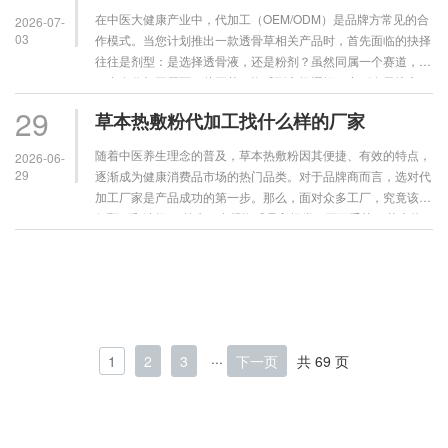
在中医大健康产业中，代加工（OEM/ODM）是品牌方常见的合
2026-07-
03
作模式。当您计划推出一款透骨草相关产品时，首先面临的抉择
往往是剂型：是选择透骨液，还是粉剂？虽然同属一个赛道，但
二者在代加工层面，从工艺、资质到市场逻辑，实则有天壤之
别。 剂型与工艺：从“熬汤”到“搓丸子”的本质不同 透骨液属于
29
草本热敷粉代加工找什么样的厂家
液……
随着中医养生理念的普及，草本热敷粉因其便捷、有效的特点，
2026-06-
29
逐渐成为健康消费品市场的热门品类。对于品牌商而言，选对代
加工厂家是产品成功的第一步。那么，面对众多工厂，究竟该如
何甄别和选择？ 首先，合规资质是入场券，不可妥协。草本热
敷粉属于化妆品或日用健康产品范畴，正规的代工厂必须持
有……
1
2
3
···
下一页
共 69 页