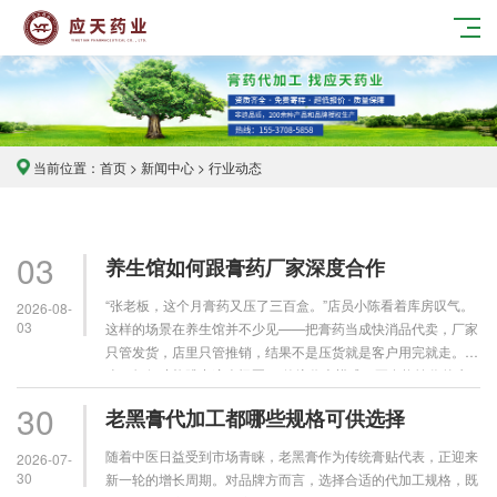
当前位置：
首页
>
新闻中心
> 行业动态
03
养生馆如何跟膏药厂家深度合作
“张老板，这个月膏药又压了三百盒。”店员小陈看着库房叹气。
2026-08-
03
这样的场景在养生馆并不少见——把膏药当成快消品代卖，厂家
只管发货，店里只管推销，结果不是压货就是客户用完就走。那
么，如何才能跳出这个怪圈？ 传统代卖模式，正在拖垮你的生
意。 多数养生馆与膏药厂家的关系停留在“进货—卖货”的浅层
30
老黑膏代加工都哪些规格可供选择
合……
随着中医日益受到市场青睐，老黑膏作为传统膏贴代表，正迎来
2026-07-
30
新一轮的增长周期。对品牌方而言，选择合适的代加工规格，既